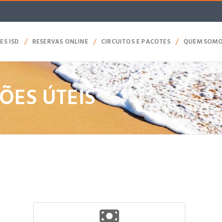
/
/
/
ES ISD
RESERVAS ONLINE
CIRCUITOS E PACOTES
QUEM SOM
ÕES ÚTEIS