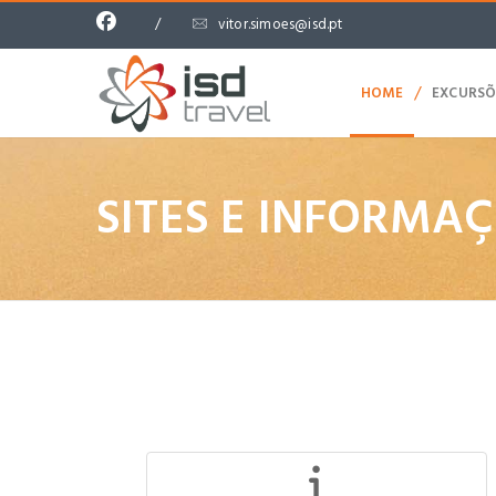
/
vitor.simoes@isd.pt
/
HOME
EXCURSÕ
SITES E INFORMAÇ