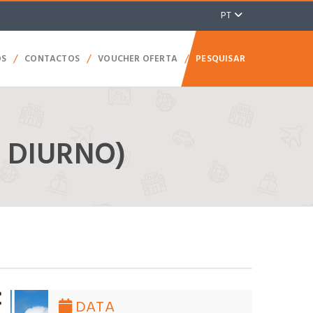
PT
/
/
/
OS
CONTACTOS
VOUCHER OFERTA
PESQUISAR
O DIURNO)
DATA