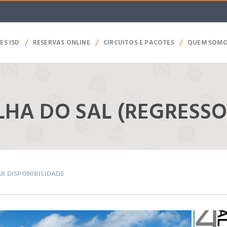
/
/
/
ES ISD
RESERVAS ONLINE
CIRCUITOS E PACOTES
QUEM SOM
 ILHA DO SAL (REGRESS
AR DISPONIBILIDADE