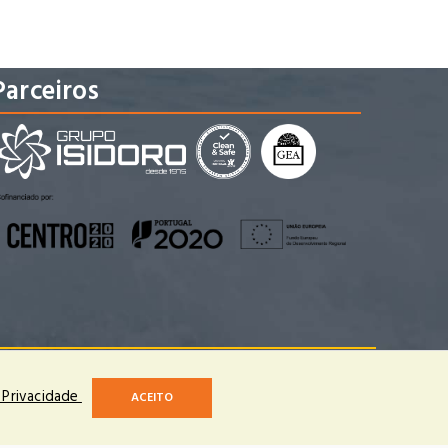
Parceiros
 de Portugal
www.turismodeportugal.pt
e Privacidade
ACEITO