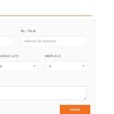
TEL. / TELM.
IANÇAS
BEBÉS
(2-11)
(0-2)