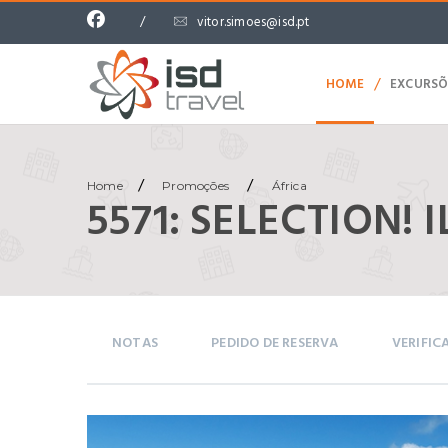
/
vitor.simoes@isd.pt
/
HOME
EXCURSÕ
/
/
Home
Promoções
África
5571: SELECTION!
NOTAS
PEDIDO DE RESERVA
VERIFIC