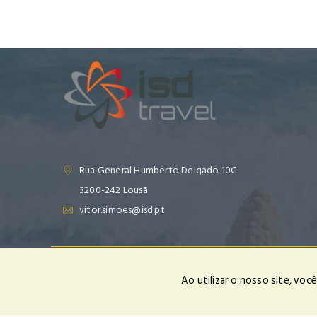
Rua General Humberto Delgado 10C
3200-242 Lousã
vitor.simoes@isd.pt
Em cumprimento da lei nº 144/2015 informamos que para a resolu
Ao utilizar o nosso site, vo
Time to Scape, Lda | RNAVT nº 4131 | © 2025 Todos os Direit